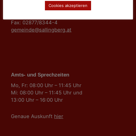
3525 Sallingberg
Cookies akzeptieren
Hauptstraße 24
Tel: 02877/8344
Fax: 02877/8344-4
gemeinde@sallingberg.at
Amts- und Sprechzeiten
Mo, Fr: 08:00 Uhr – 11:45 Uhr
Mi: 08:00 Uhr – 11:45 Uhr und
13:00 Uhr – 16:00 Uhr
Genaue Auskunft
hier