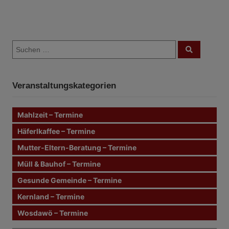
B
S
e
S
u
u
c
i
c
h
e
h
n
t
Veranstaltungskategorien
e
n
r
n
Mahlzeit – Termine
a
a
c
Häferlkaffee – Termine
g
h
Mutter-Eltern-Beratung – Termine
:
s
Müll & Bauhof – Termine
n
Gesunde Gemeinde – Termine
Kernland – Termine
a
Wosdawö – Termine
v