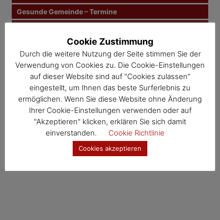
n
Gesunde Gemeinde – Termine
Kernland – Termine
a
Cookie Zustimmung
Wosdawö – Termine
v
Durch die weitere Nutzung der Seite stimmen Sie der
i
Jahresübersicht
Verwendung von Cookies zu. Die Cookie-Einstellungen
auf dieser Website sind auf "Cookies zulassen"
Veranstaltungskalender
g
eingestellt, um Ihnen das beste Surferlebnis zu
ermöglichen. Wenn Sie diese Website ohne Änderung
a
Ihrer Cookie-Einstellungen verwenden oder auf
t
"Akzeptieren" klicken, erklären Sie sich damit
einverstanden.
Cookie Richtlinie
i
Cookies akzeptieren
o
n