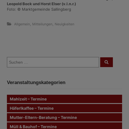
Leopold Bock und Horst Elser (v.l.n.r.)
Foto: © Marktgemeinde Sallingberg
,
,
Allgemein
Mitteilungen
Neuigkeiten
B
S
e
S
u
u
c
i
c
h
e
h
n
t
Veranstaltungskategorien
e
n
r
n
Mahlzeit – Termine
a
a
c
Häferlkaffee – Termine
g
h
Mutter-Eltern-Beratung – Termine
:
s
Müll & Bauhof – Termine