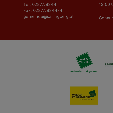
Tel: 02877/8344
13:00 
a
Fax: 02877/8344-4
gemeinde@sallingberg.at
v
Genau
i
g
a
t
i
o
n