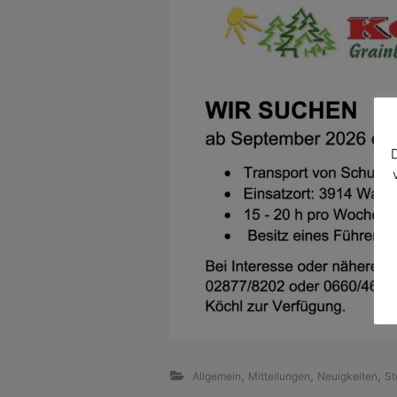
,
,
,
Allgemein
Mitteilungen
Neuigkeiten
St