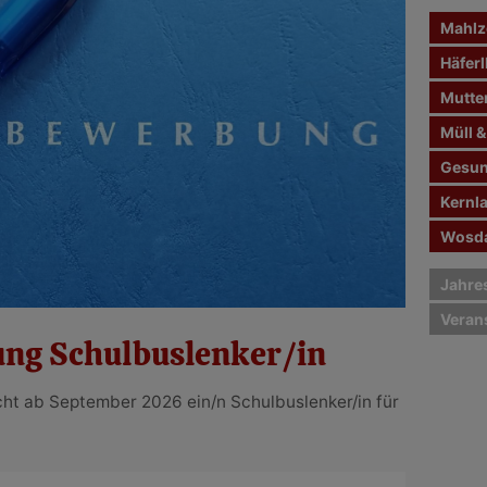
n
Mahlze
a
c
Häferl
h
Mutte
:
Müll &
Gesun
Kernl
Wosda
Jahre
Veran
ung Schulbuslenker/in
cht ab September 2026 ein/n Schulbuslenker/in für