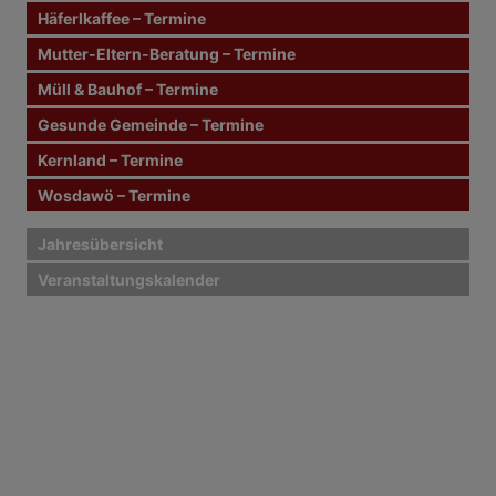
a
c
Häferlkaffee – Termine
g
h
Mutter-Eltern-Beratung – Termine
:
s
Müll & Bauhof – Termine
n
Gesunde Gemeinde – Termine
Kernland – Termine
a
Wosdawö – Termine
v
i
Jahresübersicht
Veranstaltungskalender
g
a
t
i
o