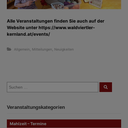
Alle Veranstaltungen finden Sie auch auf der
Website unter
https://www.waldviertler-
kernland.at/events/
,
,
Allgemein
Mitteilungen
Neuigkeiten
B
S
e
S
u
u
c
i
c
h
e
h
n
t
Veranstaltungskategorien
e
n
r
n
Mahlzeit – Termine
a