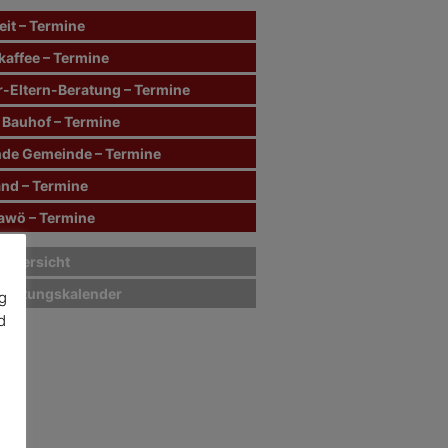
it – Termine
kaffee – Termine
r-Eltern-Beratung – Termine
 Bauhof – Termine
de Gemeinde – Termine
and – Termine
wö – Termine
sübersicht
staltungskalender
g
d