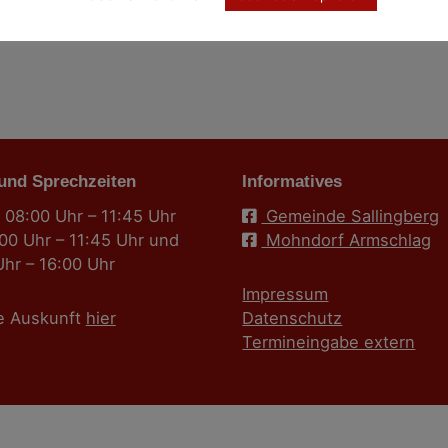
 und Sprechzeiten
Informatives
 08:00 Uhr – 11:45 Uhr
Gemeinde Sallingberg
:00 Uhr – 11:45 Uhr und
Mohndorf Armschlag
Uhr – 16:00 Uhr
Impressum
e Auskunft
hier
Datenschutz
Termineingabe extern