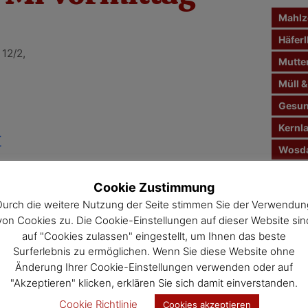
n
Mahlze
a
c
Häferl
12/2,
h
Mutte
:
Müll &
Gesun
Kernl
t
Wosda
Jahre
Cookie Zustimmung
Veran
Durch die weitere Nutzung der Seite stimmen Sie der Verwendun
von Cookies zu. Die Cookie-Einstellungen auf dieser Website sin
auf "Cookies zulassen" eingestellt, um Ihnen das beste
Surferlebnis zu ermöglichen. Wenn Sie diese Website ohne
Änderung Ihrer Cookie-Einstellungen verwenden oder auf
"Akzeptieren" klicken, erklären Sie sich damit einverstanden.
Cookie Richtlinie
Cookies akzeptieren