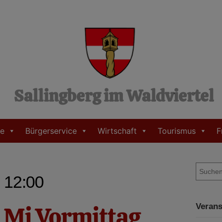
Sallingberg im Waldviertel
e
Bürgerservice
Wirtschaft
Tourismus
F
S
- 12:00
u
c
h
 Mi Vormittag
Verans
e
n