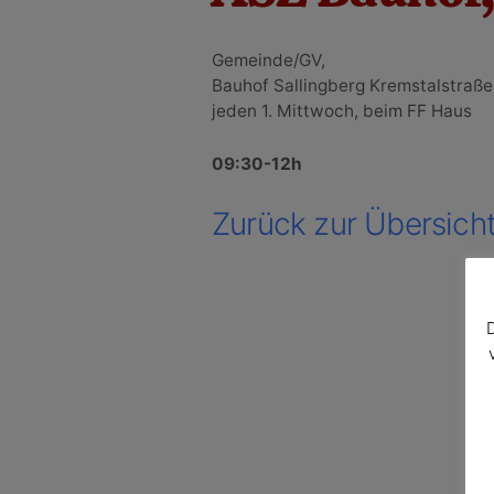
Gemeinde/GV,
Bauhof Sallingberg Kremstalstraße 
jeden 1. Mittwoch, beim FF Haus
09:30-12h
Zurück zur Übersich