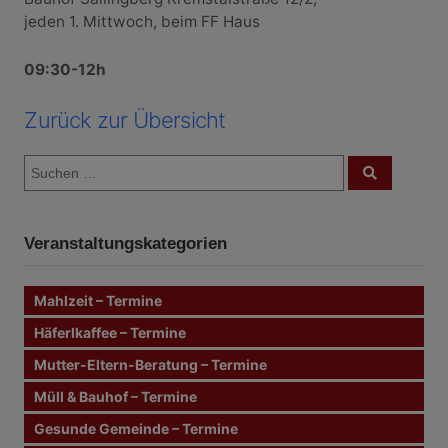
jeden 1. Mittwoch, beim FF Haus
09:30-12h
Zurück zur Übersicht
S
S
u
u
c
c
h
e
h
n
Veranstaltungskategorien
e
n
n
Mahlzeit – Termine
a
c
Häferlkaffee – Termine
h
Mutter-Eltern-Beratung – Termine
:
Müll & Bauhof – Termine
Gesunde Gemeinde – Termine