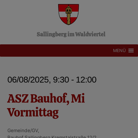
Z
u
m
I
n
Sallingberg im Waldviertel
h
a
l
MENÜ
t
s
p
r
06/08/2025, 9:30 - 12:00
i
n
g
ASZ Bauhof, Mi
e
n
Vormittag
Gemeinde/GV,
Bauhof Sallingberg Kremstalstraße 12/2,