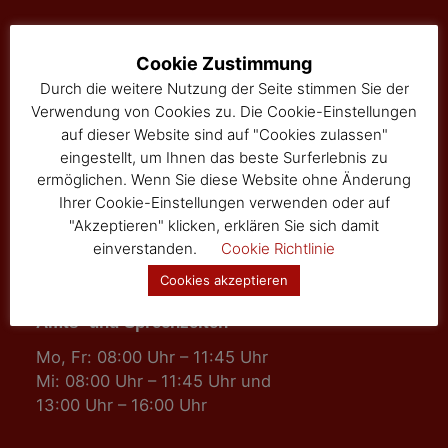
Marktgemeinde Sallingberg
Cookie Zustimmung
3525 Sallingberg
Durch die weitere Nutzung der Seite stimmen Sie der
Hauptstraße 24
Verwendung von Cookies zu. Die Cookie-Einstellungen
Tel: 02877/8344
auf dieser Website sind auf "Cookies zulassen"
Fax: 02877/8344-4
eingestellt, um Ihnen das beste Surferlebnis zu
gemeinde@sallingberg.at
ermöglichen. Wenn Sie diese Website ohne Änderung
Ihrer Cookie-Einstellungen verwenden oder auf
"Akzeptieren" klicken, erklären Sie sich damit
einverstanden.
Cookie Richtlinie
Cookies akzeptieren
Amts- und Sprechzeiten
Mo, Fr: 08:00 Uhr – 11:45 Uhr
Mi: 08:00 Uhr – 11:45 Uhr und
13:00 Uhr – 16:00 Uhr