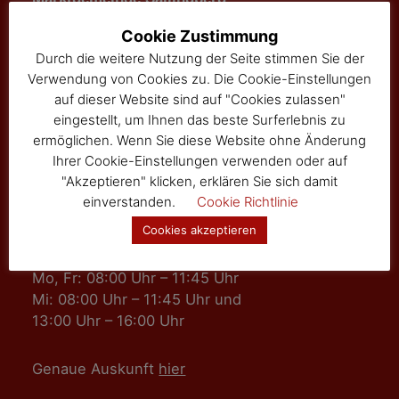
3525 Sallingberg
Cookie Zustimmung
Hauptstraße 24
Durch die weitere Nutzung der Seite stimmen Sie der
Tel: 02877/8344
Verwendung von Cookies zu. Die Cookie-Einstellungen
Fax: 02877/8344-4
auf dieser Website sind auf "Cookies zulassen"
gemeinde@sallingberg.at
eingestellt, um Ihnen das beste Surferlebnis zu
ermöglichen. Wenn Sie diese Website ohne Änderung
Ihrer Cookie-Einstellungen verwenden oder auf
"Akzeptieren" klicken, erklären Sie sich damit
einverstanden.
Cookie Richtlinie
Cookies akzeptieren
Amts- und Sprechzeiten
Mo, Fr: 08:00 Uhr – 11:45 Uhr
Mi: 08:00 Uhr – 11:45 Uhr und
13:00 Uhr – 16:00 Uhr
Genaue Auskunft
hier