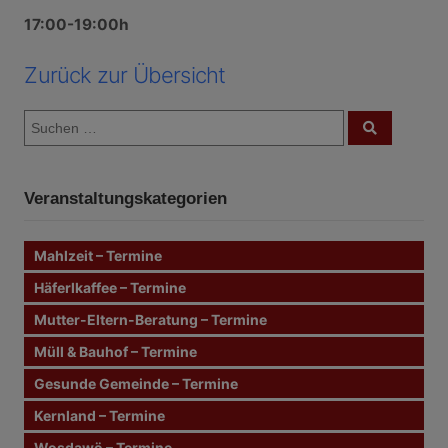
17:00-19:00h
Zurück zur Übersicht
S
S
u
u
c
c
h
e
h
n
Veranstaltungskategorien
e
n
n
Mahlzeit – Termine
a
c
Häferlkaffee – Termine
h
Mutter-Eltern-Beratung – Termine
:
Müll & Bauhof – Termine
Gesunde Gemeinde – Termine
Kernland – Termine
Wosdawö – Termine