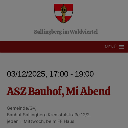
Z
u
m
I
n
Sallingberg im Waldviertel
h
a
l
MENÜ
t
s
p
r
03/12/2025, 17:00 - 19:00
i
n
g
ASZ Bauhof, Mi Abend
e
n
Gemeinde/GV,
Bauhof Sallingberg Kremstalstraße 12/2,
jeden 1. Mittwoch, beim FF Haus