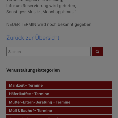
Info: um Reservierung wird gebeten,
Sonstiges: Musik: „Mohnhappi-musi“
NEUER TERMIN wird noch bekannt gegeben!
Zurück zur Übersicht
S
S
u
u
c
c
h
e
h
n
Veranstaltungskategorien
e
n
n
Mahlzeit – Termine
a
c
Häferlkaffee – Termine
h
Mutter-Eltern-Beratung – Termine
:
Müll & Bauhof – Termine