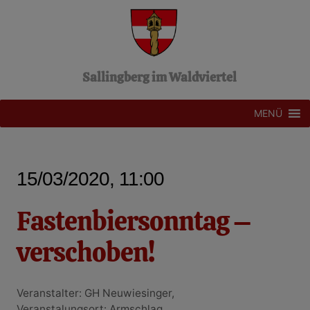
Z
u
m
I
n
Sallingberg im Waldviertel
h
a
l
MENÜ
t
s
p
r
15/03/2020, 11:00
i
n
g
Fastenbiersonntag –
e
n
verschoben!
Veranstalter: GH Neuwiesinger,
Veranstalungsort: Armschlag,