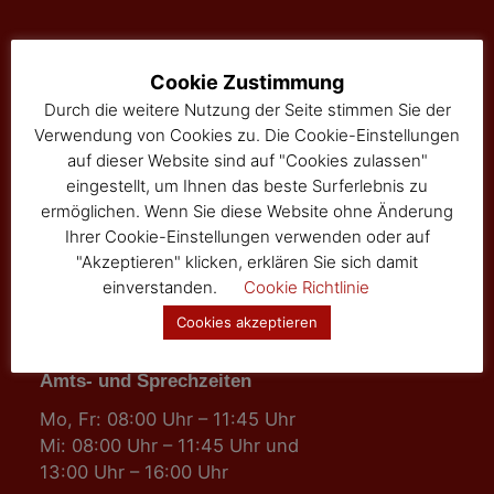
Marktgemeinde Sallingberg
Cookie Zustimmung
Durch die weitere Nutzung der Seite stimmen Sie der
3525 Sallingberg
Verwendung von Cookies zu. Die Cookie-Einstellungen
Hauptstraße 24
auf dieser Website sind auf "Cookies zulassen"
Tel: 02877/8344
eingestellt, um Ihnen das beste Surferlebnis zu
Fax: 02877/8344-4
ermöglichen. Wenn Sie diese Website ohne Änderung
gemeinde@sallingberg.at
Ihrer Cookie-Einstellungen verwenden oder auf
"Akzeptieren" klicken, erklären Sie sich damit
einverstanden.
Cookie Richtlinie
Cookies akzeptieren
Amts- und Sprechzeiten
Mo, Fr: 08:00 Uhr – 11:45 Uhr
Mi: 08:00 Uhr – 11:45 Uhr und
13:00 Uhr – 16:00 Uhr