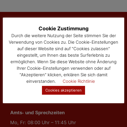
Cookie Zustimmung
Marktgemeinde Sallingberg
Durch die weitere Nutzung der Seite stimmen Sie der
Verwendung von Cookies zu. Die Cookie-Einstellungen
3525 Sallingberg
auf dieser Website sind auf "Cookies zulassen"
Hauptstraße 24
eingestellt, um Ihnen das beste Surferlebnis zu
Tel: 02877/8344
ermöglichen. Wenn Sie diese Website ohne Änderung
Fax: 02877/8344-4
Ihrer Cookie-Einstellungen verwenden oder auf
gemeinde@sallingberg.at
"Akzeptieren" klicken, erklären Sie sich damit
einverstanden.
Cookie Richtlinie
Cookies akzeptieren
Amts- und Sprechzeiten
Mo, Fr: 08:00 Uhr – 11:45 Uhr