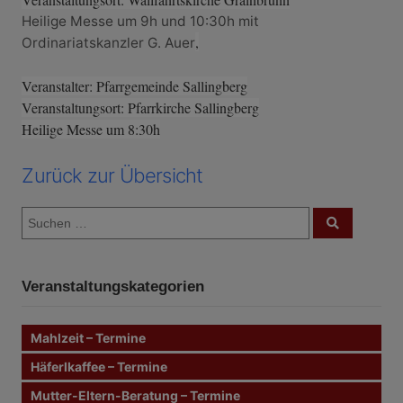
Heilige Messe um 9h und 10:30h mit
,
Ordinariatskanzler G. Auer
Veranstalter: Pfarrgemeinde Sallingberg
Veranstaltungsort: Pfarrkirche Sallingberg
Heilige Messe um 8:30h
Zurück zur Übersicht
S
S
u
u
c
c
h
e
h
n
Veranstaltungskategorien
e
n
n
Mahlzeit – Termine
a
c
Häferlkaffee – Termine
h
Mutter-Eltern-Beratung – Termine