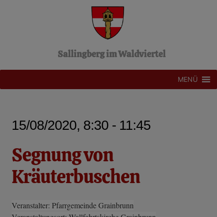
Z
u
m
I
n
Sallingberg im Waldviertel
h
a
l
MENÜ
t
s
p
r
15/08/2020, 8:30 - 11:45
i
n
g
Segnung von
e
n
Kräuterbuschen
Veranstalter: Pfarrgemeinde Grainbrunn
Veranstaltungsort: Wallfahrtskirche Grainbrunn