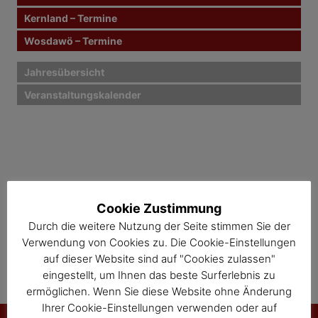
Kernland – Termine
a
Wosdawö – Termine
v
i
Jahresübersicht
Veranstaltungskalender
g
a
t
i
o
Cookie Zustimmung
Durch die weitere Nutzung der Seite stimmen Sie der
n
Verwendung von Cookies zu. Die Cookie-Einstellungen
auf dieser Website sind auf "Cookies zulassen"
eingestellt, um Ihnen das beste Surferlebnis zu
ermöglichen. Wenn Sie diese Website ohne Änderung
Ihrer Cookie-Einstellungen verwenden oder auf