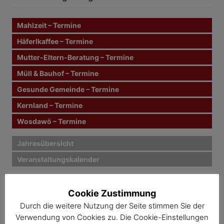
n
r
n
Mahlzeit – Termine
a
a
c
Häferlkaffee – Termine
g
h
Mutter-Eltern-Beratung – Termine
:
s
Müll & Bauhof – Termine
n
Gesunde Gemeinde – Termine
Kernland – Termine
a
Wosdawö – Termine
v
i
Jahresübersicht
Veranstaltungskalender
g
a
Cookie Zustimmung
t
Durch die weitere Nutzung der Seite stimmen Sie der
Verwendung von Cookies zu. Die Cookie-Einstellungen
i