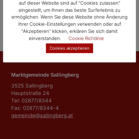
auf dieser Website sind auf "Cookies zulassen"
o
eingestellt, um Ihnen das beste Surferlebnis zu
ermöglichen. Wenn Sie diese Website ohne Änderung
n
Ihrer Cookie-Einstellungen verwenden oder auf
"Akzeptieren" klicken, erklären Sie sich damit
einverstanden.
Cookie Richtlinie
Cookies akzeptieren
Marktgemeinde Sallingberg
3525 Sallingberg
Hauptstraße 24
Tel: 02877/8344
Fax: 02877/8344-4
gemeinde@sallingberg.at