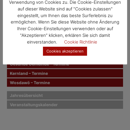
i
h
Verwendung von Cookies zu. Die Cookie-Einstellungen
e
h
n
auf dieser Website sind auf "Cookies zulassen"
t
Veranstaltungskategorien
e
eingestellt, um Ihnen das beste Surferlebnis zu
n
r
ermöglichen. Wenn Sie diese Website ohne Änderung
n
Mahlzeit – Termine
Ihrer Cookie-Einstellungen verwenden oder auf
a
a
"Akzeptieren" klicken, erklären Sie sich damit
c
Häferlkaffee – Termine
g
einverstanden.
Cookie Richtlinie
h
Mutter-Eltern-Beratung – Termine
:
Cookies akzeptieren
s
Müll & Bauhof – Termine
n
Gesunde Gemeinde – Termine
Kernland – Termine
a
Wosdawö – Termine
v
i
Jahresübersicht
Veranstaltungskalender
g
a
t