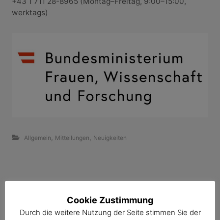
+43 1 711 28-8965 (Montag–Freitag, 9:00–15:00,
werktags)
,
,
Allgemein
Mitteilungen
Neuigkeiten
B
S
Cookie Zustimmung
e
S
u
u
Durch die weitere Nutzung der Seite stimmen Sie der
c
c