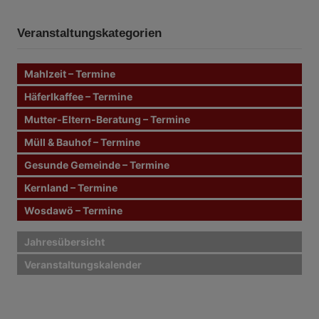
c
i
c
h
e
h
n
t
Veranstaltungskategorien
e
n
r
n
Mahlzeit – Termine
a
a
c
Häferlkaffee – Termine
g
h
Mutter-Eltern-Beratung – Termine
:
s
Müll & Bauhof – Termine
n
Gesunde Gemeinde – Termine
Kernland – Termine
a
Wosdawö – Termine
v
i
Jahresübersicht
Veranstaltungskalender
g
a