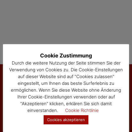
t
i
o
n
Cookie Zustimmung
Durch die weitere Nutzung der Seite stimmen Sie der
Verwendung von Cookies zu. Die Cookie-Einstellungen
auf dieser Website sind auf "Cookies zulassen"
eingestellt, um Ihnen das beste Surferlebnis zu
Marktgemeinde Sallingberg
ermöglichen. Wenn Sie diese Website ohne Änderung
Ihrer Cookie-Einstellungen verwenden oder auf
3525 Sallingberg
"Akzeptieren" klicken, erklären Sie sich damit
Hauptstraße 24
einverstanden.
Cookie Richtlinie
Tel: 02877/8344
Fax: 02877/8344-4
Cookies akzeptieren
gemeinde@sallingberg.at