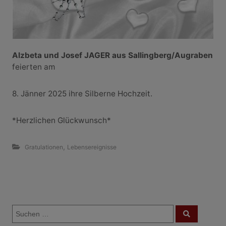
Alzbeta und Josef JAGER aus Sallingberg/Augraben
feierten am
8. Jänner 2025 ihre Silberne Hochzeit.
*Herzlichen Glückwunsch*
,
Gratulationen
Lebensereignisse
B
S
e
S
u
u