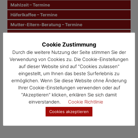
r
n
Mahlzeit – Termine
a
a
c
Häferlkaffee – Termine
g
h
Mutter-Eltern-Beratung – Termine
:
s
Müll & Bauhof – Termine
n
Cookie Zustimmung
Gesunde Gemeinde – Termine
Durch die weitere Nutzung der Seite stimmen Sie der
Kernland – Termine
a
Verwendung von Cookies zu. Die Cookie-Einstellungen
Wosdawö – Termine
v
auf dieser Website sind auf "Cookies zulassen"
eingestellt, um Ihnen das beste Surferlebnis zu
i
Jahresübersicht
ermöglichen. Wenn Sie diese Website ohne Änderung
Ihrer Cookie-Einstellungen verwenden oder auf
Veranstaltungskalender
g
"Akzeptieren" klicken, erklären Sie sich damit
a
einverstanden.
Cookie Richtlinie
Cookies akzeptieren
t
i
o