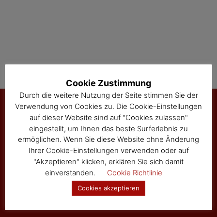
i
o
n
Cookie Zustimmung
Durch die weitere Nutzung der Seite stimmen Sie der
Verwendung von Cookies zu. Die Cookie-Einstellungen
auf dieser Website sind auf "Cookies zulassen"
Marktgemeinde Sallingberg
eingestellt, um Ihnen das beste Surferlebnis zu
ermöglichen. Wenn Sie diese Website ohne Änderung
3525 Sallingberg
Ihrer Cookie-Einstellungen verwenden oder auf
Hauptstraße 24
"Akzeptieren" klicken, erklären Sie sich damit
Tel: 02877/8344
einverstanden.
Cookie Richtlinie
Fax: 02877/8344-4
gemeinde@sallingberg.at
Cookies akzeptieren