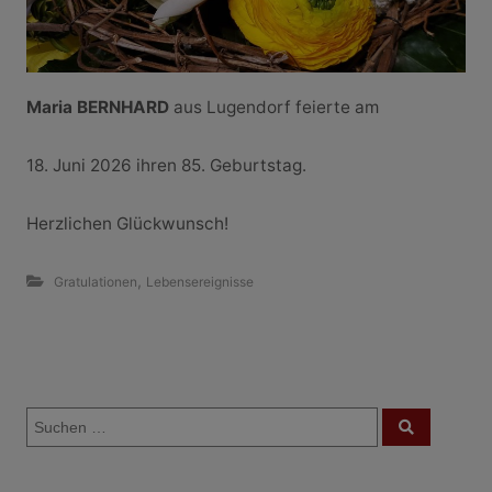
Maria BERNHARD
aus Lugendorf feierte am
18. Juni 2026 ihren 85. Geburtstag.
Herzlichen Glückwunsch!
,
Gratulationen
Lebensereignisse
B
S
e
S
u
u
c
i
c
h
e
h