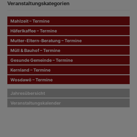
n
t
Veranstaltungskategorien
e
n
r
n
Mahlzeit – Termine
a
a
c
Häferlkaffee – Termine
g
h
Mutter-Eltern-Beratung – Termine
:
s
Müll & Bauhof – Termine
n
Gesunde Gemeinde – Termine
Kernland – Termine
a
Wosdawö – Termine
v
i
Jahresübersicht
Veranstaltungskalender
g
a
t