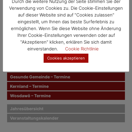
e
Durch die weitere Nutzung der Seite stimmen Sie der
S
u
u
Verwendung von Cookies zu. Die Cookie-Einstellungen
c
i
c
h
auf dieser Website sind auf "Cookies zulassen"
e
h
n
eingestellt, um Ihnen das beste Surferlebnis zu
t
Veranstaltungskategorien
e
ermöglichen. Wenn Sie diese Website ohne Änderung
n
r
Ihrer Cookie-Einstellungen verwenden oder auf
n
Mahlzeit – Termine
"Akzeptieren" klicken, erklären Sie sich damit
a
a
einverstanden.
Cookie Richtlinie
c
Häferlkaffee – Termine
g
h
Mutter-Eltern-Beratung – Termine
Cookies akzeptieren
:
s
Müll & Bauhof – Termine
n
Gesunde Gemeinde – Termine
Kernland – Termine
a
Wosdawö – Termine
v
i
Jahresübersicht
Veranstaltungskalender
g