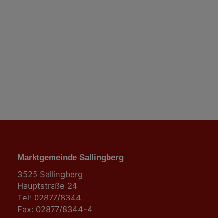
a
t
i
o
n
Marktgemeinde Sallingberg
3525 Sallingberg
Hauptstraße 24
Tel: 02877/8344
Fax: 02877/8344-4