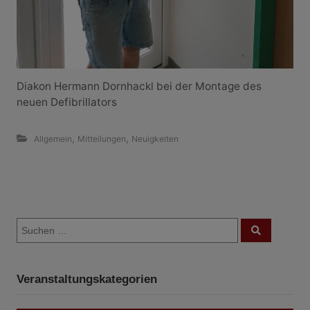
Diakon Hermann Dornhackl bei der Montage des
neuen Defibrillators
,
,
Allgemein
Mitteilungen
Neuigkeiten
B
S
e
S
u
u
c
i
c
h
e
h
n
t
Veranstaltungskategorien
e
n
r