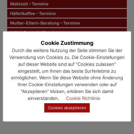
n
Mahlzeit – Termine
a
a
c
Häferlkaffee – Termine
g
h
Mutter-Eltern-Beratung – Termine
:
s
Müll & Bauhof – Termine
n
Gesunde Gemeinde – Termine
Cookie Zustimmung
Durch die weitere Nutzung der Seite stimmen Sie der
Kernland – Termine
a
Verwendung von Cookies zu. Die Cookie-Einstellungen
Wosdawö – Termine
v
auf dieser Website sind auf "Cookies zulassen"
eingestellt, um Ihnen das beste Surferlebnis zu
i
Jahresübersicht
ermöglichen. Wenn Sie diese Website ohne Änderung
Veranstaltungskalender
Ihrer Cookie-Einstellungen verwenden oder auf
g
"Akzeptieren" klicken, erklären Sie sich damit
a
einverstanden.
Cookie Richtlinie
t
Cookies akzeptieren
i
o