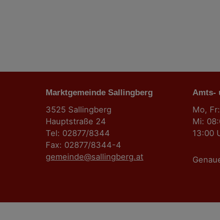
t
r
a
g
Marktgemeinde Sallingberg
s
Amts-
3525 Sallingberg
Mo, Fr:
n
Hauptstraße 24
Mi: 08
Tel: 02877/8344
13:00 
a
Fax: 02877/8344-4
gemeinde@sallingberg.at
v
Genau
i
g