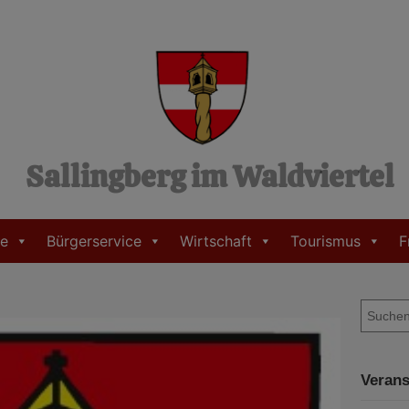
Sallingberg im Waldviertel
e
Bürgerservice
Wirtschaft
Tourismus
F
S
u
c
h
Verans
e
n