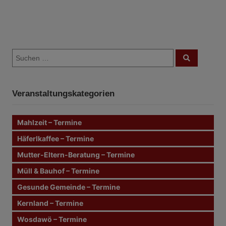
B
S
e
S
u
u
c
i
c
h
e
h
n
t
Veranstaltungskategorien
e
n
r
n
Mahlzeit – Termine
a
a
c
Häferlkaffee – Termine
g
h
Mutter-Eltern-Beratung – Termine
:
s
Müll & Bauhof – Termine
n
Gesunde Gemeinde – Termine
Kernland – Termine
a
Wosdawö – Termine