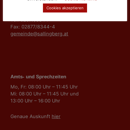
3525 Sallingberg
Cookies akzeptieren
Hauptstraße 24
Tel: 02877/8344
Fax: 02877/8344-4
gemeinde@sallingberg.at
Amts- und Sprechzeiten
Mo, Fr: 08:00 Uhr – 11:45 Uhr
Mi: 08:00 Uhr – 11:45 Uhr und
13:00 Uhr – 16:00 Uhr
Genaue Auskunft
hier