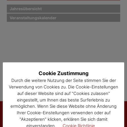
v
i
Jahresübersicht
Veranstaltungskalender
g
a
t
i
o
n
Cookie Zustimmung
Durch die weitere Nutzung der Seite stimmen Sie der
Verwendung von Cookies zu. Die Cookie-Einstellungen
auf dieser Website sind auf "Cookies zulassen"
eingestellt, um Ihnen das beste Surferlebnis zu
ermöglichen. Wenn Sie diese Website ohne Änderung
Ihrer Cookie-Einstellungen verwenden oder auf
"Akzeptieren" klicken, erklären Sie sich damit
Marktgemeinde Sallingberg
einverstanden.
Cookie Richtlinie