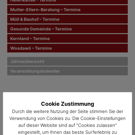
g
h
Mutter-Eltern-Beratung – Termine
:
s
Müll & Bauhof – Termine
n
Gesunde Gemeinde – Termine
Kernland – Termine
a
Wosdawö – Termine
v
i
Jahresübersicht
Veranstaltungskalender
g
a
t
Cookie Zustimmung
i
Durch die weitere Nutzung der Seite stimmen Sie der
o
Verwendung von Cookies zu. Die Cookie-Einstellungen
auf dieser Website sind auf "Cookies zulassen"
n
eingestellt, um Ihnen das beste Surferlebnis zu