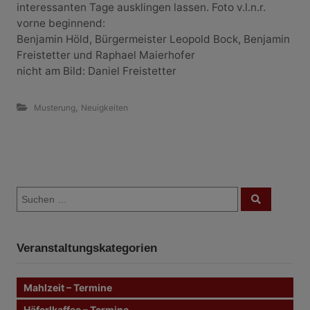
interessanten Tage ausklingen lassen. Foto v.l.n.r.
vorne beginnend:
Benjamin Höld, Bürgermeister Leopold Bock, Benjamin
Freistetter und Raphael Maierhofer
nicht am Bild: Daniel Freistetter
,
Musterung
Neuigkeiten
B
S
e
S
u
u
c
i
c
h
e
h
n
t
Veranstaltungskategorien
e
n
r
n
Mahlzeit – Termine
a
a
c
Häferlkaffee – Termine