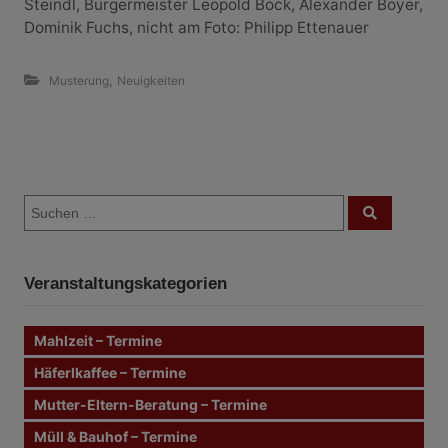
Steindl, Bürgermeister Leopold Bock, Alexander Boyer,
Dominik Fuchs, nicht am Foto: Philipp Ettenauer
,
Musterung
Neuigkeiten
B
S
e
S
u
u
c
i
c
h
e
h
n
t
Veranstaltungskategorien
e
n
r
n
Mahlzeit – Termine
a
a
c
Häferlkaffee – Termine
g
h
Mutter-Eltern-Beratung – Termine
:
s
Müll & Bauhof – Termine