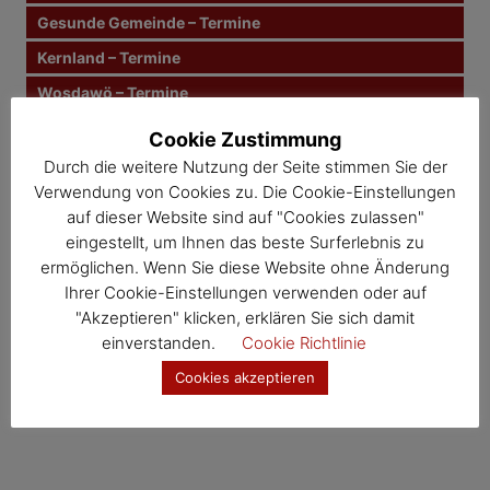
n
Gesunde Gemeinde – Termine
Kernland – Termine
a
Wosdawö – Termine
v
Cookie Zustimmung
i
Jahresübersicht
Durch die weitere Nutzung der Seite stimmen Sie der
Veranstaltungskalender
g
Verwendung von Cookies zu. Die Cookie-Einstellungen
auf dieser Website sind auf "Cookies zulassen"
a
eingestellt, um Ihnen das beste Surferlebnis zu
t
ermöglichen. Wenn Sie diese Website ohne Änderung
Ihrer Cookie-Einstellungen verwenden oder auf
i
"Akzeptieren" klicken, erklären Sie sich damit
einverstanden.
Cookie Richtlinie
o
Cookies akzeptieren
n