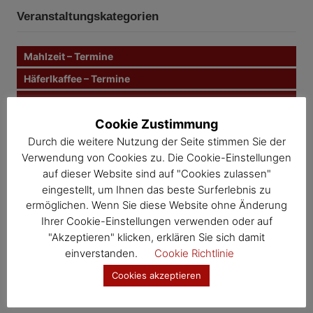
e
h
n
t
Veranstaltungskategorien
e
n
r
n
Mahlzeit – Termine
a
a
c
Häferlkaffee – Termine
g
h
Mutter-Eltern-Beratung – Termine
:
s
Cookie Zustimmung
Müll & Bauhof – Termine
Durch die weitere Nutzung der Seite stimmen Sie der
n
Gesunde Gemeinde – Termine
Verwendung von Cookies zu. Die Cookie-Einstellungen
Kernland – Termine
a
auf dieser Website sind auf "Cookies zulassen"
eingestellt, um Ihnen das beste Surferlebnis zu
Wosdawö – Termine
v
ermöglichen. Wenn Sie diese Website ohne Änderung
Ihrer Cookie-Einstellungen verwenden oder auf
i
Jahresübersicht
"Akzeptieren" klicken, erklären Sie sich damit
Veranstaltungskalender
g
einverstanden.
Cookie Richtlinie
a
Cookies akzeptieren
t