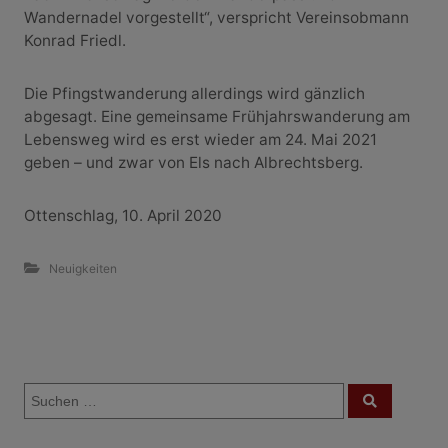
Wandernadel vorgestellt“, verspricht Vereinsobmann
Konrad Friedl.
Die Pfingstwanderung allerdings wird gänzlich
abgesagt. Eine gemeinsame Frühjahrswanderung am
Lebensweg wird es erst wieder am 24. Mai 2021
geben – und zwar von Els nach Albrechtsberg.
Ottenschlag, 10. April 2020
Neuigkeiten
B
S
e
S
u
u
c
i
c
h